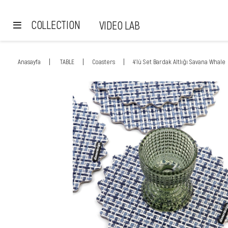
COLLECTION
VIDEO LAB
Anasayfa
TABLE
Coasters
4'lü Set Bardak Altlığı Savana Whale