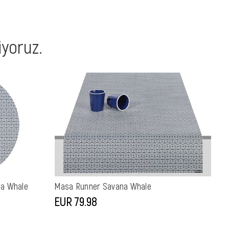
iyoruz.
na Whale
Masa Runner Savana Whale
Do
EUR 79,98
EU