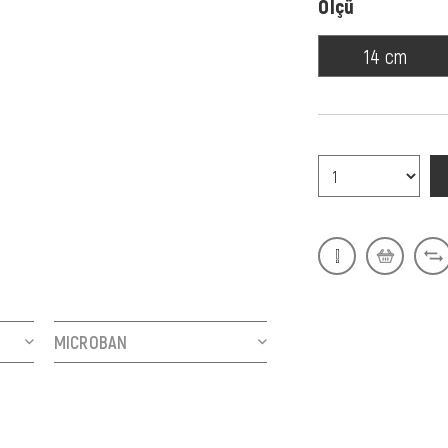
Ölçü
14 cm
MICROBAN