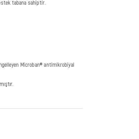
estek tabana sahiptir.
engelleyen Microban® antimikrobiyal
mıştır.