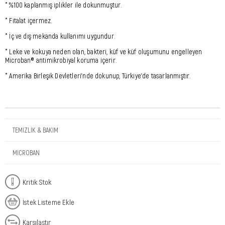
* %100 kaplanmış iplikler ile dokunmuştur.
* Fitalat içermez.
* İç ve dış mekanda kullanımı uygundur.
* Leke ve kokuya neden olan, bakteri, küf ve küf oluşumunu engelleyen
Microban® antimikrobiyal koruma içerir.
* Amerika Birleşik Devletleri'nde dokunup, Türkiye'de tasarlanmıştır.
TEMİZLİK & BAKIM
MICROBAN
Kritik Stok
İstek Listeme Ekle
Karşılaştır