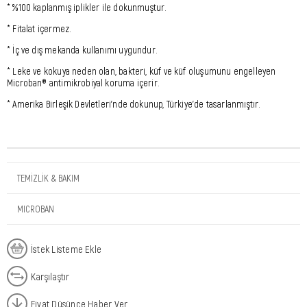
* %100 kaplanmış iplikler ile dokunmuştur.
* Fitalat içermez.
* İç ve dış mekanda kullanımı uygundur.
* Leke ve kokuya neden olan, bakteri, küf ve küf oluşumunu engelleyen
Microban® antimikrobiyal koruma içerir.
* Amerika Birleşik Devletleri'nde dokunup, Türkiye'de tasarlanmıştır.
TEMİZLİK & BAKIM
MICROBAN
İstek Listeme Ekle
Karşılaştır
Fiyat Düşünce Haber Ver